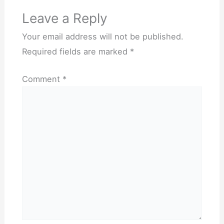
e
t
Leave a Reply
l
e
Your email address will not be published.
s
Required fields are marked
*
t
a
r
Comment
*
i
k
a
n
l
i
n
g
k
u
n
g