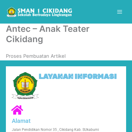
Skip
Mai
to
Men
content
Antec – Anak Teater
Cikidang
Proses Pembuatan Artikel
LAYANAN INFORMASI
Alamat
Jalan Pendidikan Nomor 35 , Cikidang Kab. SUkabumi