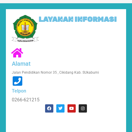
LAYANAN INFORMASI
Alamat
Jalan Pendidikan Nomor 35 , Cikidang Kab. SUkabumi
Telpon
0266-621215
F
T
Y
I
a
w
o
n
c
i
u
s
e
t
t
t
b
t
u
a
o
e
b
g
o
r
e
r