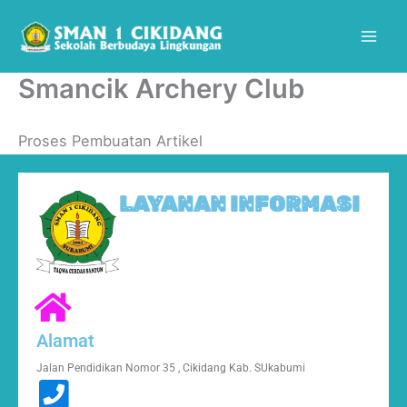
Skip
Mai
to
Men
content
Smancik Archery Club
Proses Pembuatan Artikel
LAYANAN INFORMASI
Alamat
Jalan Pendidikan Nomor 35 , Cikidang Kab. SUkabumi