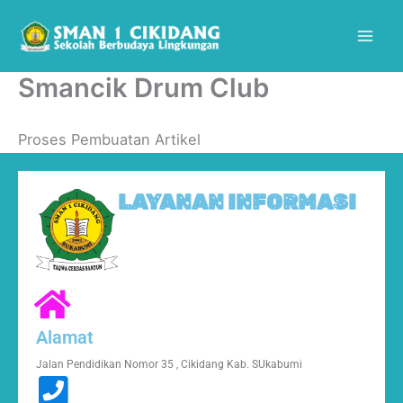
Skip
Mai
to
Men
content
Smancik Drum Club
Proses Pembuatan Artikel
LAYANAN INFORMASI
Alamat
Jalan Pendidikan Nomor 35 , Cikidang Kab. SUkabumi