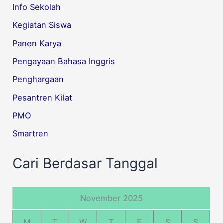
Info Sekolah
Kegiatan Siswa
Panen Karya
Pengayaan Bahasa Inggris
Penghargaan
Pesantren Kilat
PMO
Smartren
Cari Berdasar Tanggal
November 2025
M
T
W
T
F
S
S