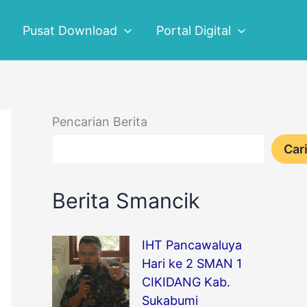
Pusat Download
Portal Digital
Pencarian Berita
Car
Berita Smancik
IHT Pancawaluya
Hari ke 2 SMAN 1
CIKIDANG Kab.
Sukabumi