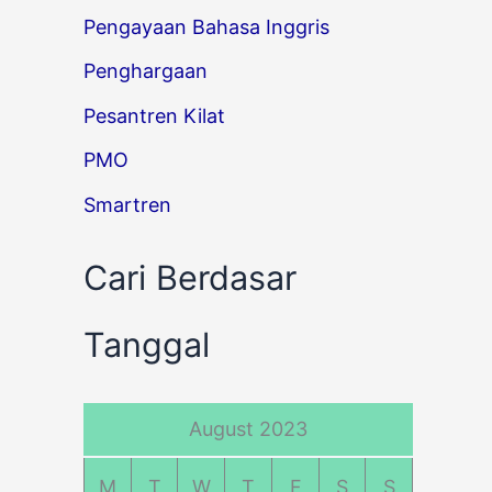
Pengayaan Bahasa Inggris
Penghargaan
Pesantren Kilat
PMO
Smartren
Cari Berdasar
Tanggal
August 2023
M
T
W
T
F
S
S