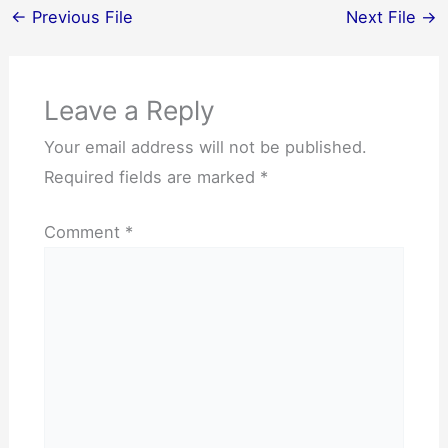
e
t
←
Previous File
Next File
→
l
e
s
Leave a Reply
t
a
Your email address will not be published.
r
Required fields are marked
*
i
k
a
Comment
*
n
l
i
n
g
k
u
n
g