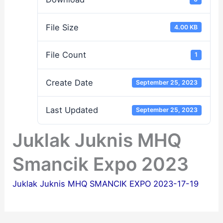
u
m
l
b
k
e
i
.
a
n
k
S
File Size
4.00 KB
b
u
a
u
u
n
s
k
File Count
1
m
t
i
a
i
u
y
b
Create Date
September 25, 2023
k
a
u
M
n
m
e
g
i
Last Updated
September 25, 2023
n
b
j
e
Juklak Juknis MHQ
a
r
g
m
Smancik Expo 2023
a
a
d
n
Juklak Juknis MHQ SMANCIK EXPO 2023-17-19
a
f
n
a
m
a