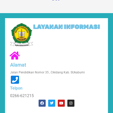
LAYANAN INFORMASI
Alamat
Jalan Pendidikan Nomor 35 , Cikidang Kab. SUkabumi
Telpon
0266-621215
F
T
Y
I
a
w
o
n
c
i
u
s
e
t
t
t