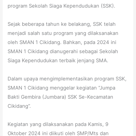
u
m
l
b
program Sekolah Siaga Kependudukan (SSK).
k
e
i
.
a
n
k
S
b
u
a
u
Sejak beberapa tahun ke belakang, SSK telah
u
n
s
k
menjadi salah satu program yang dilaksanakan
m
t
i
a
oleh SMAN 1 Cikidang. Bahkan, pada 2024 ini
i
u
y
b
SMAN 1 Cikidang dianugerahi sebagai Sekolah
k
a
u
M
n
m
Siaga Kependudukan terbaik jenjang SMA.
e
g
i
n
b
Dalam upaya mengimplementasikan program SSK,
j
e
SMAN 1 Cikidang menggelar kegiatan “Jumpa
a
r
g
m
Bakti Gembira (Jumbara) SSK Se-Kecamatan
a
a
Cikidang”.
d
n
a
f
Kegiatan yang dilaksanakan pada Kamis, 9
n
a
m
a
Oktober 2024 ini diikuti oleh SMP/Mts dan