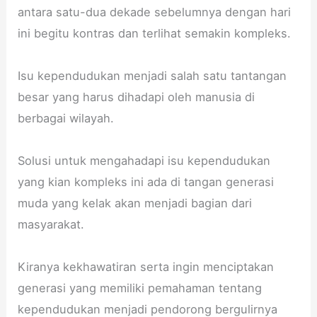
antara satu-dua dekade sebelumnya dengan hari
S
N
a
k
M
1
n
e
ini begitu kontras dan terlihat semakin kompleks.
A
C
v
2
N
I
a
S
Isu kependudukan menjadi salah satu tantangan
1
K
U
M
besar yang harus dihadapi oleh manusia di
C
I
n
A
I
D
t
N
berbagai wilayah.
K
A
u
1
I
N
k
C
Solusi untuk mengahadapi isu kependudukan
D
G
M
I
yang kian kompleks ini ada di tangan generasi
A
B
e
K
N
e
m
I
muda yang kelak akan menjadi bagian dari
G
r
b
D
masyarakat.
K
k
u
A
a
o
a
N
Kiranya kekhawatiran serta ingin menciptakan
b
m
t
G
.
i
A
K
generasi yang memiliki pemahaman tentang
S
t
p
a
kependudukan menjadi pendorong bergulirnya