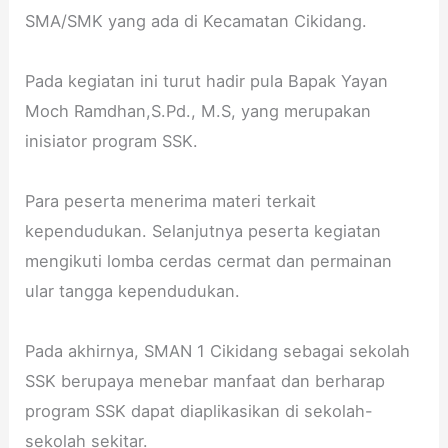
e
t
SMA/SMK yang ada di Kecamatan Cikidang.
l
e
Pada kegiatan ini turut hadir pula Bapak Yayan
s
t
Moch Ramdhan,S.Pd., M.S, yang merupakan
a
inisiator program SSK.
r
i
Para peserta menerima materi terkait
k
a
kependudukan. Selanjutnya peserta kegiatan
n
mengikuti lomba cerdas cermat dan permainan
l
ular tangga kependudukan.
i
n
g
Pada akhirnya, SMAN 1 Cikidang sebagai sekolah
k
SSK berupaya menebar manfaat dan berharap
u
program SSK dapat diaplikasikan di sekolah-
n
sekolah sekitar.
g