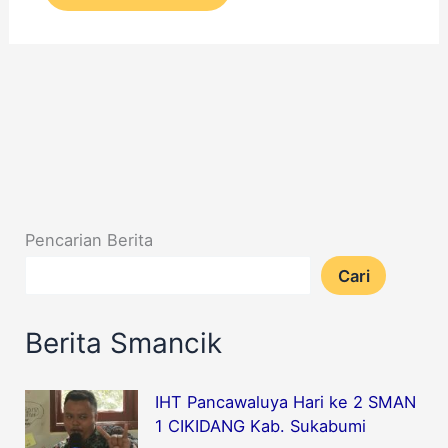
a
n
Pencarian Berita
Cari
Berita Smancik
IHT Pancawaluya Hari ke 2 SMAN
1 CIKIDANG Kab. Sukabumi