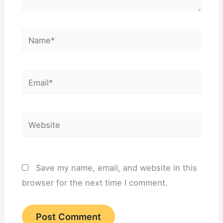
e
t
l
e
Name*
s
t
a
r
Email*
i
k
a
Website
n
l
i
n
Save my name, email, and website in this
g
browser for the next time I comment.
k
u
n
g