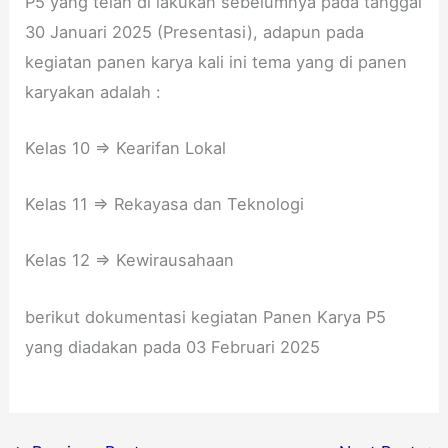
P5 yang telah di lakukan sebelumnya pada tanggal
S
N
a
k
30 Januari 2025 (Presentasi), adapun pada
M
1
n
e
kegiatan panen karya kali ini tema yang di panen
A
C
v
2
N
I
a
S
karyakan adalah :
1
K
U
M
C
I
n
A
Kelas 10 => Kearifan Lokal
I
D
t
N
K
A
u
1
Kelas 11 => Rekayasa dan Teknologi
I
N
k
C
D
G
M
I
A
B
e
K
Kelas 12 => Kewirausahaan
N
e
m
I
G
r
b
D
berikut dokumentasi kegiatan Panen Karya P5
K
k
u
A
yang diadakan pada 03 Februari 2025
a
o
a
N
b
m
t
G
.
i
A
K
S
t
p
a