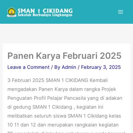
:
:
:
:
:
Skip
Mai
I
W
P
L
I
to
H
o
e
M
H
Men
content
T
r
m
F
T
P
l
a
2
P
a
d
n
T
a
n
C
f
a
n
c
l
a
h
c
Panen Karya Februari 2025
a
e
a
u
a
Leave a Comment
/ By
Admin
/
February 3, 2025
w
a
t
n
w
a
n
a
2
a
3 Februari 2025 SMAN 1 CIKIDANG Kembali
l
u
n
0
l
u
p
A
2
u
mengadakan Panen Karya dalam rangka Projek
y
D
i
5
y
Penguatan Profil Pelajar Pancasila yang di adakan
a
a
P
a
di gedung SMAN 1 Cikidang , kegiatan ini
D
y
a
H
melibatkan seluruh siswa SMAN 1 Cikidang kelas
a
S
d
a
y
M
a
r
10 11 dan 12 dan merupakan rangkaian kegiatan
1
A
C
i