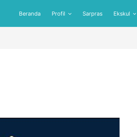
Beranda
Profil
Sarpras
Ekskul