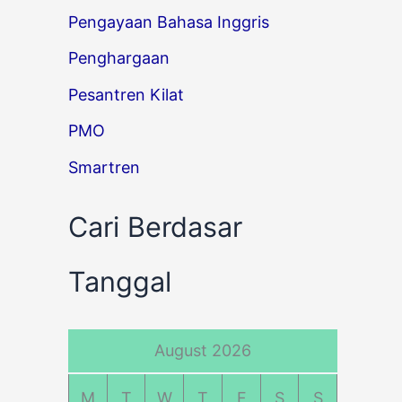
Pengayaan Bahasa Inggris
Penghargaan
Pesantren Kilat
PMO
Smartren
Cari Berdasar
Tanggal
August 2026
M
T
W
T
F
S
S