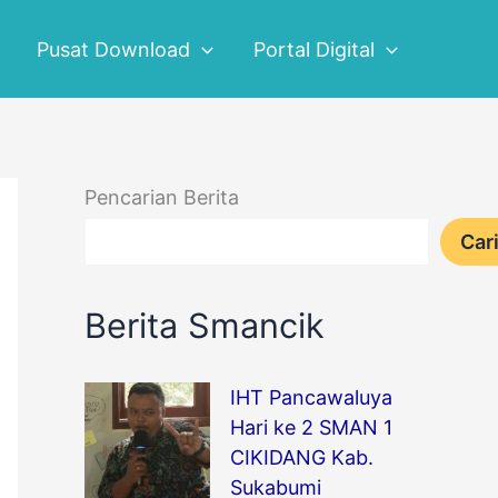
Pusat Download
Portal Digital
Pencarian Berita
Car
Berita Smancik
IHT Pancawaluya
Hari ke 2 SMAN 1
CIKIDANG Kab.
Sukabumi