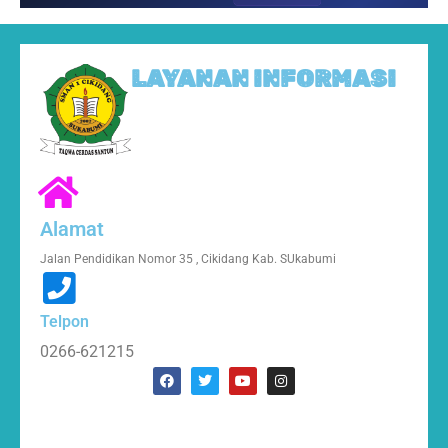
LAYANAN INFORMASI
Alamat
Jalan Pendidikan Nomor 35 , Cikidang Kab. SUkabumi
Telpon
0266-621215
F
T
Y
I
a
w
o
n
c
i
u
s
e
t
t
t
b
t
u
a
o
e
b
g